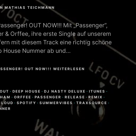
ON
MATHIAS TEICHMANN
Passenger! OUT NOW!!! Mit „Passenger“,
er & Orffee, ihre erste Single auf unserem
efern mit diesem Track eine richtig schöne
ep House Nummer ab und…
ASSENGER! OUT NOW!!! WEITERLESEN
LOUT
·
DEEP HOUSE
·
DJ NASTY DELUXE
·
ITUNES
·
BHAM
·
ORFFEE
·
PASSENGER
·
RELEASE
·
REMIX
·
CLOUD
·
SPOTIFY
·
SUMMERVIBES
·
TRAXSOURCE
·
NNER