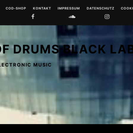
COD-SHOP
KONTAKT
IMPRESSUM
DATENSCHUTZ
COOKI
FACEBOOK
SOUNDCLOUD
INSTAGRAM
YOUTUB
 DRUMS
LL
OF DRUMS BLACK LA
 MUSIQUE
LECTRONIC MUSIC