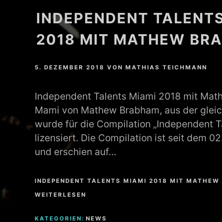
INDEPENDENT TALENTS
MATHEW BRABHAM
2018 MIT MATHEW BR
DREA PERLON
NOXIOUS ELEMENT
5. DEZEMBER 2018
VON
MATHIAS TEICHMANN
TOM LA MER
Independent Talents Miami 2018 mit Mat
Mami von Mathew Brabham, aus der gleic
FRIEDER MORNEWEG
wurde für die Compilation „Independent 
lizensiert. Die Compilation ist seit dem 02
und erschien auf…
INDEPENDENT TALENTS MIAMI 2018 MIT MATHEW
WEITERLESEN
KATEGORIEN:
NEWS