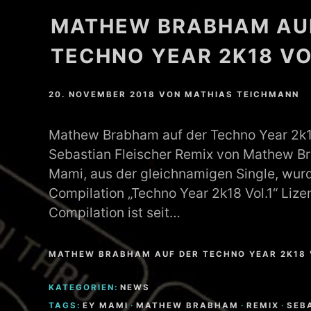
MATHEW BRABHAM AU
TECHNO YEAR 2K18 VO
20. NOVEMBER 2018
VON
MATHIAS TEICHMANN
Mathew Brabham auf der Techno Year 2k18
Sebastian Fleischer Remix von Mathew Br
Mami, aus der gleichnamigen Single, wurd
Compilation „Techno Year 2k18 Vol.1“ Lizen
Compilation ist seit…
MATHEW BRABHAM AUF DER TECHNO YEAR 2K18 V
KATEGORIEN:
NEWS
TAGS:
EY MAMI
·
MATHEW BRABHAM
·
REMIX
·
SEB