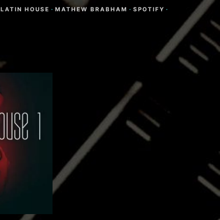
LATIN HOUSE
·
MATHEW BRABHAM
·
SPOTIFY
·