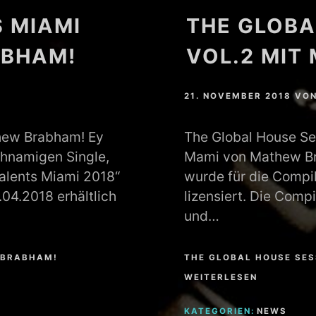
 MIAMI
THE GLOBA
ABHAM!
VOL.2 MIT
21. NOVEMBER 2018
VO
hew Brabham! Ey
The Global House Se
hnamigen Single,
Mami von Mathew Br
Talents Miami 2018“
wurde für die Compil
.04.2018 erhältlich
lizensiert. Die Compi
und…
 BRABHAM!
THE GLOBAL HOUSE SES
WEITERLESEN
KATEGORIEN:
NEWS