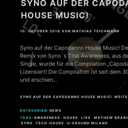
SYNO AUF DER CAPO
HOUSE MUSIC!
10. OKTOBER 2018
VON
MATHIAS TEICHMANN
Syno auf der Capodanno House Music! D
Remix von Syno´s Titel Awareness, aus d
Single, wurde für die Compilation „Capo
Lizensiert! Die Compilation ist seit dem 30
und erschien…
SYNO AUF DER CAPODANNO HOUSE MUSIC! WEIT
KATEGORIEN:
NEWS
TAGS:
AWARENESS
·
HOUSE
·
LIVE
·
MATHEW BRAB
SYNO
·
TECH-HOUSE
·
U-GROUND MILANO