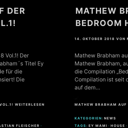
F DER
MATHEW B
L.1!
BEDROOM H
14. OKTOBER 2018
VON
 Vol.1! Der
Mathew Brabham auf
abham´s Titel Ey
Mathew Brabham, aus
e für die
die Compilation „Bed
siert! Die
Compilation ist seit
auf dem…
OL.1! WEITERLESEN
MATHEW BRABHAM AUF 
KATEGORIEN:
NEWS
ASTIAN FLEISCHER
·
TAGS:
EY MAMI
·
HOUSE
·