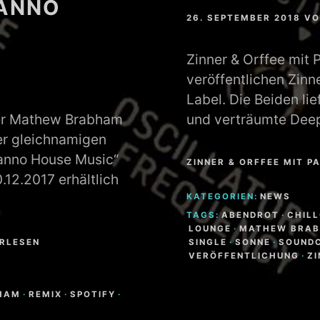
DANNO
26. SEPTEMBER 2018
V
Zinner & Orffee mit 
veröffentlichen Zinn
Label. Die Beiden li
er Mathew Brabham
und verträumte De
er gleichnamigen
danno House Music“
ZINNER & ORFFEE MIT P
.12.2017 erhältlich
KATEGORIEN:
NEWS
TAGS:
ABENDROT
·
CHIL
LOUNGE
·
MATHEW BRA
ERLESEN
SINGLE
·
SONNE
·
SOUND
VERÖFFENTLICHUNG
·
ZI
HAM
·
REMIX
·
SPOTIFY
·