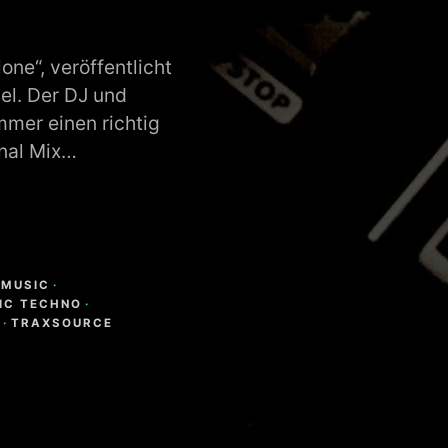
ne“, veröffentlicht
el. Der DJ und
mmer einen richtig
inal Mix…
 MUSIC
·
IC TECHNO
·
M
·
TRAXSOURCE