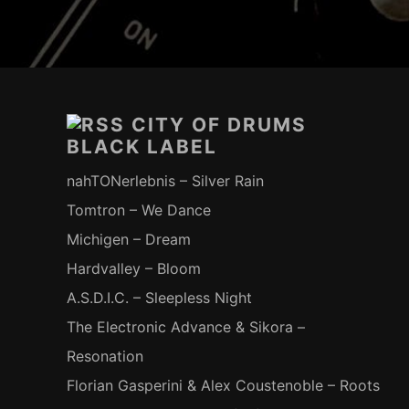
Footer-
Inhalt
CITY OF DRUMS
BLACK LABEL
nahTONerlebnis – Silver Rain
Tomtron – We Dance
Michigen – Dream
Hardvalley – Bloom
A.S.D.I.C. – Sleepless Night
The Electronic Advance & Sikora –
Resonation
Florian Gasperini & Alex Coustenoble – Roots