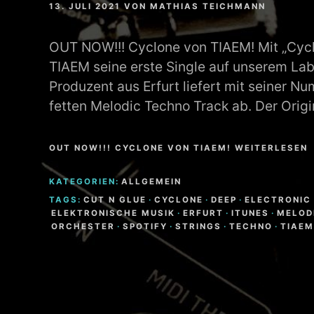
13. JULI 2021
VON
MATHIAS TEICHMANN
MATHEW BRABHAM
OUT NOW!!! Cyclone von TIAEM! Mit „Cyclo
DREA PERLON
TIAEM seine erste Single auf unserem Lab
Produzent aus Erfurt liefert mit seiner Nu
NOXIOUS ELEMENT
fetten Melodic Techno Track ab. Der Orig
TOM LA MER
OUT NOW!!! CYCLONE VON TIAEM! WEITERLESEN
FRIEDER MORNEWEG
KATEGORIEN:
ALLGEMEIN
TAGS:
CUT N GLUE
·
CYCLONE
·
DEEP
·
ELECTRONIC
ELEKTRONISCHE MUSIK
·
ERFURT
·
ITUNES
·
MELOD
ORCHESTER
·
SPOTIFY
·
STRINGS
·
TECHNO
·
TIAE