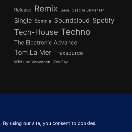
Remix
Release
Sage
Sascha Berkenser
Spotify
Soundcloud
Single
Somnia
Techno
Tech-House
The Electronic Advance
Tom La Mer
Traxsource
Wild und Verwegen
Yvy Fay
undcloud
Instagram
YouTube
Cook
ZUM
ANFANG