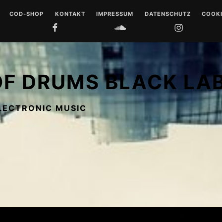
COD-SHOP
KONTAKT
IMPRESSUM
DATENSCHUTZ
COOKI
FACEBOOK
SOUNDCLOUD
INSTAGRAM
YOUTUB
 DRUMS
LL
OF DRUMS BLACK LA
 MUSIQUE
LECTRONIC MUSIC