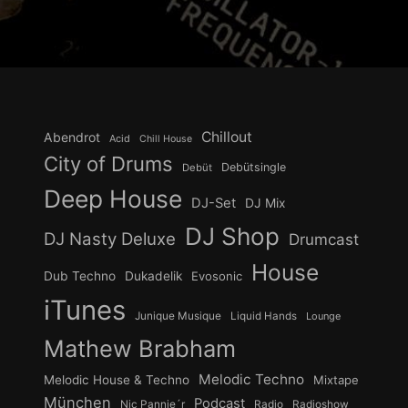
Chillout
Abendrot
Acid
Chill House
City of Drums
Debütsingle
Debüt
Deep House
DJ-Set
DJ Mix
DJ Shop
DJ Nasty Deluxe
Drumcast
House
Dub Techno
Dukadelik
Evosonic
iTunes
Junique Musique
Liquid Hands
Lounge
Mathew Brabham
Melodic Techno
Melodic House & Techno
Mixtape
München
Podcast
Nic Pannie´r
Radio
Radioshow