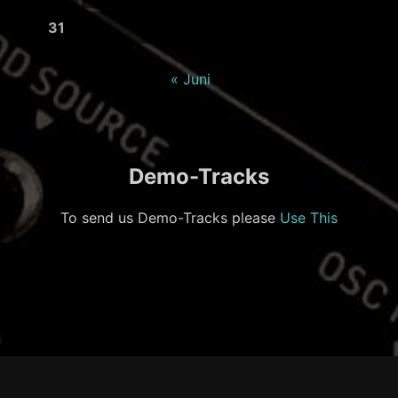
31
« Juni
Demo-Tracks
To send us Demo-Tracks please
Use This
Footer-
Inhalt