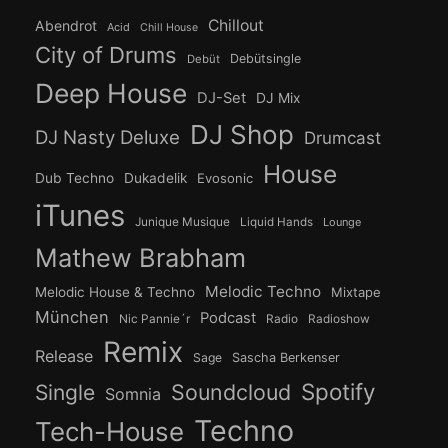
Chillout
Abendrot
Acid
Chill House
City of Drums
Debütsingle
Debüt
Deep House
DJ-Set
DJ Mix
DJ Shop
DJ Nasty Deluxe
Drumcast
House
Dub Techno
Dukadelik
Evosonic
iTunes
Junique Musique
Liquid Hands
Lounge
Mathew Brabham
Melodic Techno
Melodic House & Techno
Mixtape
München
Podcast
Nic Pannie´r
Radio
Radioshow
Remix
Release
Sage
Sascha Berkenser
Spotify
Soundcloud
Single
Somnia
Techno
Tech-House