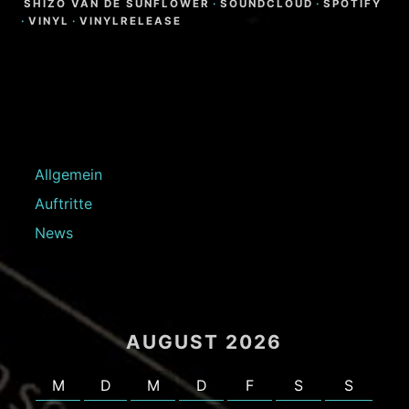
SHIZO VAN DE SUNFLOWER
·
SOUNDCLOUD
·
SPOTIFY
·
VINYL
·
VINYLRELEASE
Allgemein
Auftritte
News
AUGUST 2026
M
D
M
D
F
S
S