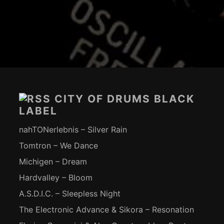
Footer-
Inhalt
CITY OF DRUMS BLACK
LABEL
nahTONerlebnis – Silver Rain
Tomtron – We Dance
Michigen – Dream
Hardvalley – Bloom
A.S.D.I.C. – Sleepless Night
The Electronic Advance & Sikora – Resonation