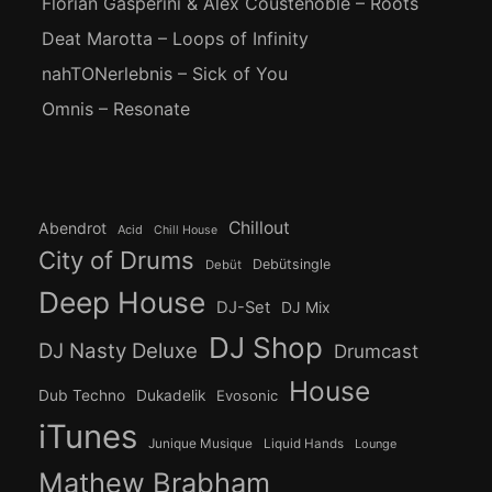
Florian Gasperini & Alex Coustenoble – Roots
Deat Marotta – Loops of Infinity
nahTONerlebnis – Sick of You
Omnis – Resonate
Chillout
Abendrot
Acid
Chill House
City of Drums
Debütsingle
Debüt
Deep House
DJ-Set
DJ Mix
DJ Shop
DJ Nasty Deluxe
Drumcast
House
Dub Techno
Dukadelik
Evosonic
iTunes
Junique Musique
Liquid Hands
Lounge
Mathew Brabham