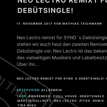
NEO LECTRO REMIXT F
DEBÜTSINGLE!
11. NOVEMBER 2017
VON
MATHIAS TEICHMANN
Neo Lectro remixt für SYNO´s Debütsingle
stellen wir euch heut den zweiten Remixe
Debütsingle vor. Neo Lectro ist das beka
des vielseitigen Musikers und Labelbesitz
Über ihn…
NEO LECTRO REMIXT FÜR SYNO´S DEBÜTSINGLE!
KATEGORIEN:
ALLGEMEIN
TAGS:
AWARENESS
·
CHILL HOUSE
·
DEBÜTSINGLE
·
MARTIN HOLLWITZ
·
NEO LECTRO
·
PITOX
·
REMIX
·
TIRA MISU