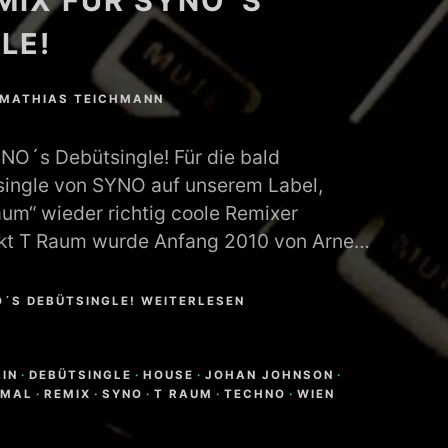
MIX FÜR SYNO´S
LE!
MATHIAS TEICHMANN
NO´s Debütsingle! Für die bald
ingle von SYNO auf unserem Label,
aum“ wieder richtig coole Remixer
ekt T Raum wurde Anfang 2010 von Arne…
O´S DEBÜTSINGLE! WEITERLESEN
N
LIN
·
DEBÜTSINGLE
·
HOUSE
·
JOHAN JOHNSON
·
IMAL
·
REMIX
·
SYNO
·
T RAUM
·
TECHNO
·
WIEN