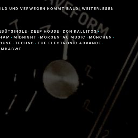
WILD UND VERWEGEN KOMMT BALD! WEITERLESEN
N
EBÜTSINGLE
·
DEEP HOUSE
·
DON KALLITOS
·
BHAM
·
MIDNIGHT
·
MORGENTAU MUSIC
·
MÜNCHEN
·
OUSE
·
TECHNO
·
THE ELECTRONIC ADVANCE
·
IMBABWE