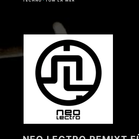
TECHNO
·
TOM LA MER