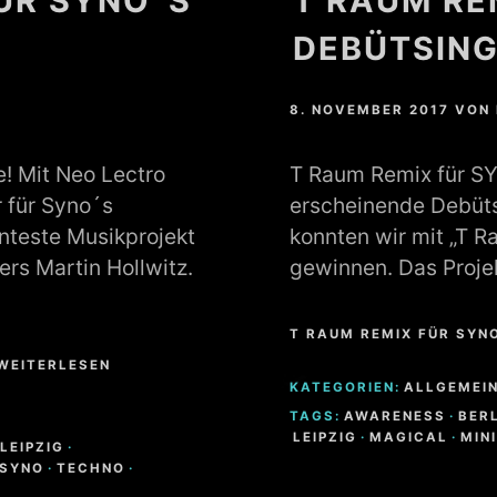
ÜR SYNO´S
T RAUM RE
DEBÜTSING
8. NOVEMBER 2017
VON
! Mit Neo Lectro
T Raum Remix für SY
r für Syno´s
erscheinende Debüts
nnteste Musikprojekt
konnten wir mit „T R
ers Martin Hollwitz.
gewinnen. Das Proj
T RAUM REMIX FÜR SYN
 WEITERLESEN
KATEGORIEN:
ALLGEMEI
TAGS:
AWARENESS
·
BER
LEIPZIG
·
MAGICAL
·
MIN
LEIPZIG
·
SYNO
·
TECHNO
·