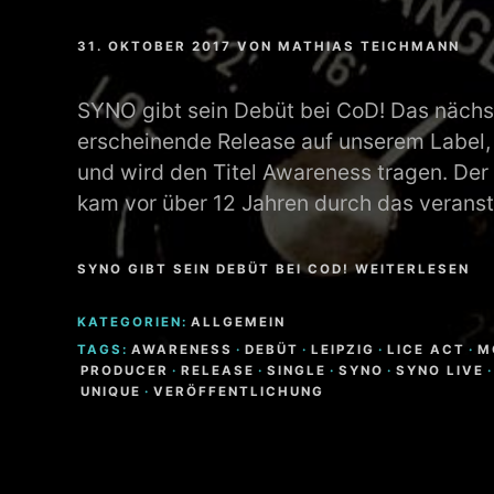
31. OKTOBER 2017
VON
MATHIAS TEICHMANN
SYNO gibt sein Debüt bei CoD! Das nächst
erscheinende Release auf unserem Label
und wird den Titel Awareness tragen. Der
kam vor über 12 Jahren durch das verans
SYNO GIBT SEIN DEBÜT BEI COD! WEITERLESEN
KATEGORIEN:
ALLGEMEIN
TAGS:
AWARENESS
·
DEBÜT
·
LEIPZIG
·
LICE ACT
·
M
PRODUCER
·
RELEASE
·
SINGLE
·
SYNO
·
SYNO LIVE
·
UNIQUE
·
VERÖFFENTLICHUNG