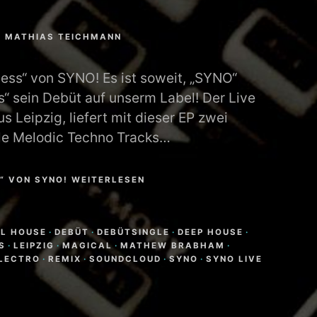
N
MATHIAS TEICHMANN
ss“ von SYNO! Es ist soweit, „SYNO“
s“ sein Debüt auf unserm Label! Der Live
s Leipzig, liefert mit dieser EP zwei
lle Melodic Techno Tracks…
“ VON SYNO! WEITERLESEN
LL HOUSE
·
DEBÜT
·
DEBÜTSINGLE
·
DEEP HOUSE
·
S
·
LEIPZIG
·
MAGICAL
·
MATHEW BRABHAM
·
LECTRO
·
REMIX
·
SOUNDCLOUD
·
SYNO
·
SYNO LIVE