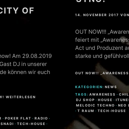
CITY OF
14. NOVEMBER 2017
VO
OUT NOW!!! „Awarene
feiert mit „Awarenes
Act und Produzent au
show! Am 29.08.2019
starke und gefühlvo
Gast DJ in unserer
ude können wir euch
OUT NOW!! „AWARENESS
KATEGORIEN:
NEWS
TAGS:
AWARENESS
·
CHI
W! WEITERLESEN
DJ SHOP
·
HOUSE
·
ITUNE
MELODIC TECHNO
·
NEO 
·
T RAUM
·
TECH-HOUSE
R
·
POKER FLAT
·
RADIO
·
ASNADI
·
TECH-HOUSE
·