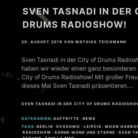
SVEN TASNADI IN DER 
MATHEW BRABHAM
DRUMS RADIOSHOW!
DREA PERLON
NOXIOUS ELEMENT
29. AUGUST 2019
VON
MATHIAS TEICHMANN
TOM LA MER
Sven Tasnadi in der City of Drums Radio
haben wir wieder einen ganz besonderen 
FRIEDER MORNEWEG
City of Drums Radioshow! Mit großer Fre
dieses Mal Sven Tasnadi präsentieren.…
SVEN TASNADI IN DER CITY OF DRUMS RADIOSHO
KATEGORIEN:
AUFTRITTE
·
NEWS
TAGS:
BERLIN
·
EVOSONIC
·
LEIPZIG
·
MOON HARBO
RADIOSHOW
·
SONNE MOND UND STERNE
·
SVEN T