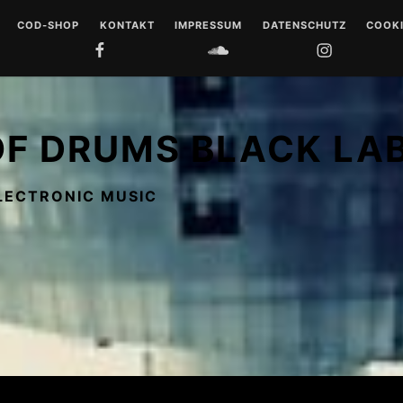
COD-SHOP
KONTAKT
IMPRESSUM
DATENSCHUTZ
COOKI
FACEBOOK
SOUNDCLOUD
INSTAGRAM
YOUTUB
 DRUMS
LL
OF DRUMS BLACK LA
 MUSIQUE
LECTRONIC MUSIC