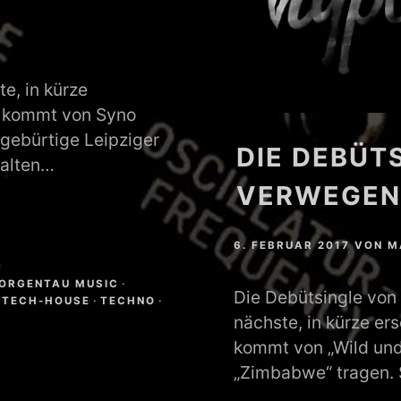
e, in kürze
, kommt von Syno
 gebürtige Leipziger
DIE DEBÜT
talten…
VERWEGEN
6. FEBRUAR 2017
VON
M
ORGENTAU MUSIC
·
Die Debütsingle von
TECH-HOUSE
·
TECHNO
·
nächste, in kürze er
kommt von „Wild und
„Zimbabwe“ tragen. 