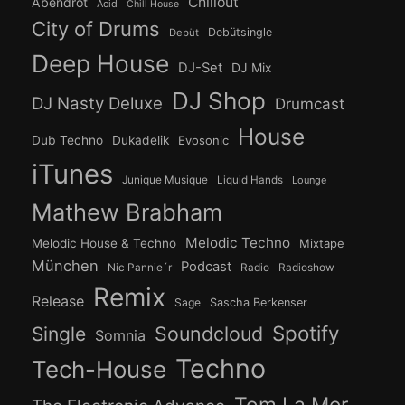
Chillout
Abendrot
Acid
Chill House
City of Drums
Debütsingle
Debüt
Deep House
DJ-Set
DJ Mix
DJ Shop
DJ Nasty Deluxe
Drumcast
House
Dub Techno
Dukadelik
Evosonic
iTunes
Junique Musique
Liquid Hands
Lounge
Mathew Brabham
Melodic Techno
Melodic House & Techno
Mixtape
München
Podcast
Nic Pannie´r
Radio
Radioshow
Remix
Release
Sage
Sascha Berkenser
Spotify
Soundcloud
Single
Somnia
Techno
Tech-House