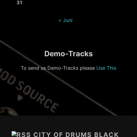
31
« Juni
Demo-Tracks
To send us Demo-Tracks please
Use This
Footer-
Inhalt
CITY OF DRUMS BLACK