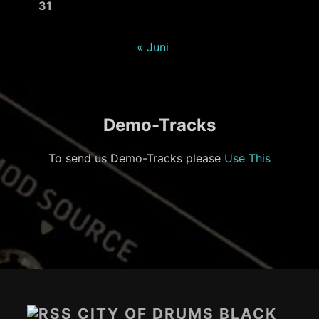
31
« Juni
Demo-Tracks
To send us Demo-Tracks please
Use This
Footer-
Inhalt
CITY OF DRUMS BLACK