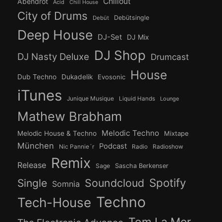
Chillout
Abendrot
Acid
Chill House
City of Drums
Debütsingle
Debüt
Deep House
DJ-Set
DJ Mix
DJ Shop
DJ Nasty Deluxe
Drumcast
House
Dub Techno
Dukadelik
Evosonic
iTunes
Junique Musique
Liquid Hands
Lounge
Mathew Brabham
Melodic Techno
Melodic House & Techno
Mixtape
München
Podcast
Nic Pannie´r
Radio
Radioshow
Remix
Release
Sage
Sascha Berkenser
Spotify
Soundcloud
Single
Somnia
Techno
Tech-House