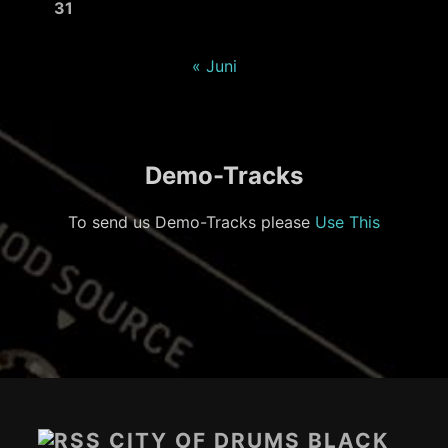
31
« Juni
Demo-Tracks
To send us Demo-Tracks please
Use This
Footer-
Inhalt
CITY OF DRUMS BLACK