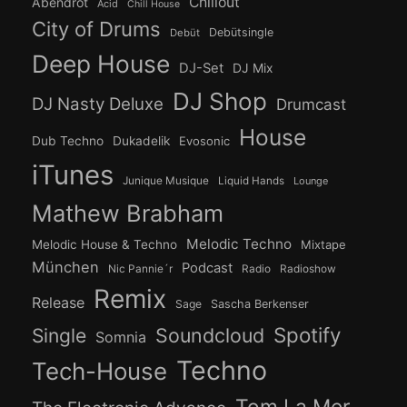
Chillout
Abendrot
Acid
Chill House
City of Drums
Debütsingle
Debüt
Deep House
DJ-Set
DJ Mix
DJ Shop
DJ Nasty Deluxe
Drumcast
House
Dub Techno
Dukadelik
Evosonic
iTunes
Junique Musique
Liquid Hands
Lounge
Mathew Brabham
Melodic Techno
Melodic House & Techno
Mixtape
München
Podcast
Nic Pannie´r
Radio
Radioshow
Remix
Release
Sage
Sascha Berkenser
Spotify
Soundcloud
Single
Somnia
Techno
Tech-House