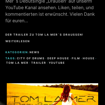
Mer´s Debütsingle „Draußen“ auf unserm
YouTube Kanal ansehen. Liken, teilen, und
kommentierten ist erwünscht. Vielen Dank
für euren…
DER TRAILER ZU TOM LA MER´S DRAUSSEN! W
EITERLESEN
KATEGORIEN:
NEWS
TAGS:
CITY OF DRUMS
·
DEEP HOUSE
·
FILM
·
HOUSE
·
TOM LA MER
·
TRAILER
·
YOUTUBE