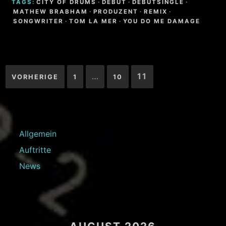
TAGS:
CITY OF DRUMS
·
DEBÜT
·
DEBÜTSINGLE
·
MATHEW BRABHAM
·
PRODUZENT
·
REMIX
·
SONGWRITER
·
TOM LA MER
·
YOU DO ME DAMAGE
Seitennummerierung
…
11
VORHERIGE
1
10
der
Beiträge
Allgemein
Auftritte
News