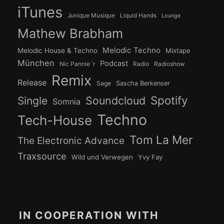
iTunes
Junique Musique
Liquid Hands
Lounge
Mathew Brabham
Melodic Techno
Melodic House & Techno
Mixtape
München
Podcast
Nic Pannie´r
Radio
Radioshow
Remix
Release
Sage
Sascha Berkenser
Spotify
Soundcloud
Single
Somnia
Techno
Tech-House
Tom La Mer
The Electronic Advance
Traxsource
Wild und Verwegen
Yvy Fay
IN COOPERATION WITH