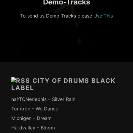
Demo-Tracks
To send us Demo-Tracks please
Use This
Footer-
Inhalt
CITY OF DRUMS BLACK
LABEL
nahTONerlebnis – Silver Rain
Tomtron – We Dance
Michigen – Dream
Hardvalley – Bloom