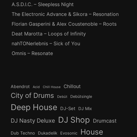
A.S.D.I.C. – Sleepless Night
The Electronic Advance & Sikora – Resonation
Florian Gasperini & Alex Coustenoble – Roots
Deat Marotta – Loops of Infinity
nahTONerlebnis – Sick of You
Omnis – Resonate
Chillout
Abendrot
Acid
Chill House
City of Drums
Debütsingle
Debüt
Deep House
DJ-Set
DJ Mix
DJ Shop
DJ Nasty Deluxe
Drumcast
House
Dub Techno
Dukadelik
Evosonic