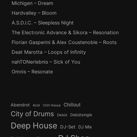
Michigen – Dream
Hardvalley – Bloom
A.S.D.I.C. – Sleepless Night
The Electronic Advance & Sikora – Resonation
Florian Gasperini & Alex Coustenoble – Roots
Deat Marotta – Loops of Infinity
nahTONerlebnis – Sick of You
Omnis – Resonate
Chillout
Abendrot
Acid
Chill House
City of Drums
Debütsingle
Debüt
Deep House
DJ-Set
DJ Mix