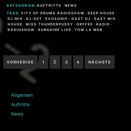
KATEGORIEN:
AUFTRITTE
·
NEWS
TAGS:
CITY OF DRUMS RADIOSHOW
·
DEEP HOUSE
·
DJ MIX
·
DJ-SET
·
EVOSONIC
·
GAST DJ
·
GAST MIX
·
HOUSE
·
MISS THUNDERPUSSY
·
ORFFEE
·
RADIO
·
RADIOSHOW
·
SUNSHINE LIVE
·
TOM LA MER
Seitennummerierung
2
VORHERIGE
1
3
4
NÄCHSTE
der
Beiträge
Allgemein
Auftritte
News