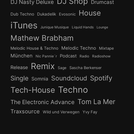
DJ Shop
DJ Nasty Deluxe
Drumcast
House
Dub Techno
Dukadelik
Evosonic
iTunes
Junique Musique
Liquid Hands
Lounge
Mathew Brabham
Melodic Techno
Melodic House & Techno
Mixtape
München
Podcast
Nic Pannie´r
Radio
Radioshow
Remix
Release
Sage
Sascha Berkenser
Spotify
Soundcloud
Single
Somnia
Techno
Tech-House
Tom La Mer
The Electronic Advance
Traxsource
Wild und Verwegen
Yvy Fay