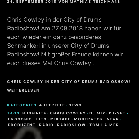
24. SEPTEMBER 2018
VON
MATHIAS TEICHMANN
Chris Cowley in der City of Drums
Radioshow! Am 27.09.2018 haben wir für
euch wieder ein ganz besonderes
Schmankerl in unserer City of Drums
Radioshow! Mit großer Freude können wir
euch dieses Mal Chris Cowley…
CHRIS COWLEY IN DER CITY OF DRUMS RADIOSHOW!
WEITERLESEN
KATEGORIEN:
AUFTRITTE
·
NEWS
TAGS:
B.INFINITE
·
CHRIS COWLEY
·
DJ MIX
·
DJ-SET
·
EVOSONIC
·
HITS
·
MIXTAPE
·
MODERATOR
·
NEAR
·
PRODUZENT
·
RADIO
·
RADIOSHOW
·
TOM LA MER