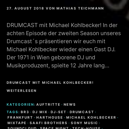
27. AUGUST 2018
VON
MATHIAS TEICHMANN
DRUMCAST mit Michael Kohlbecker! In der
achten Episode der zweiten Season unseres
Drumcast´s präsentieren wir euch mit
Michael Kohlbecker wieder einen Gast DJ.
Der 1971 in Wien geborene DJ und
Musikproduzent, spielte 12 Jahre lang…
DRUMCAST MIT MICHAEL KOHLBECKER!
WEITERLESEN
KATEGORIEN:
AUFTRITTE
·
NEWS
TAGS:
BR3
·
DJ MIX
·
DJ-SET
·
DRUMCAST
·
FRANKFURT
·
HARTHOUSE
·
MICHAEL KOHLBECKER
·
MIXTAPE
·
SAAFI BROTHERS
·
SONY MUSIC
·
SOUNDCLOUD
·
SPACE NIGHT
·
TECH-HOUSE
·