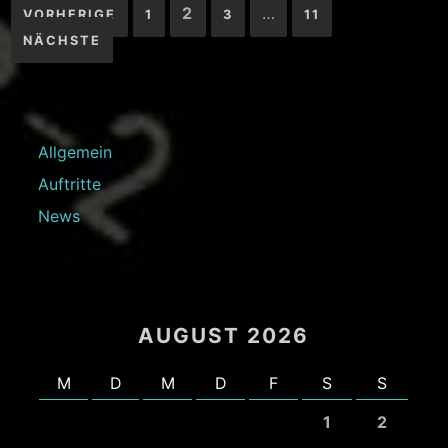
Seitennummerierung
2
…
VORHERIGE
1
3
11
der
NÄCHSTE
Beiträge
Allgemein
Auftritte
News
AUGUST 2026
M
D
M
D
F
S
S
1
2