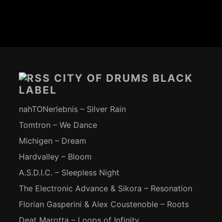
Footer-
Inhalt
CITY OF DRUMS BLACK
LABEL
nahTONerlebnis – Silver Rain
Tomtron – We Dance
Michigen – Dream
Hardvalley – Bloom
A.S.D.I.C. – Sleepless Night
The Electronic Advance & Sikora – Resonation
Florian Gasperini & Alex Coustenoble – Roots
Deat Marotta – Loops of Infinity