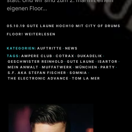
statt. Und wir sind zum 2. mal mit einem
eigenen Floor…
05.10.19 GUTE LAUNE HOCH10 MIT CITY OF DRUMS
FLOOR! WEITERLESEN
KATEGORIEN:
AUFTRITTE
·
NEWS
TAGS:
AMPERE CLUB
·
COTRAX
·
DUKADELIK
·
GESCHWISTER REINHOLD
·
GUTE LAUNE
·
ISARTOR
·
MEIN ANWALT
·
MUFFATWERK
·
MÜNCHEN
·
PARTY
·
S.F. AKA STEFAN FISCHER
·
SOMNIA
·
THE ELECTRONIC ADVANCE
·
TOM LA MER