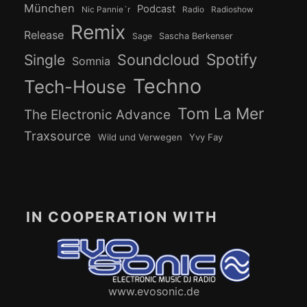
München
Podcast
Nic Pannie´r
Radio
Radioshow
Remix
Release
Sage
Sascha Berkenser
Spotify
Soundcloud
Single
Somnia
Techno
Tech-House
Tom La Mer
The Electronic Advance
Traxsource
Wild und Verwegen
Yvy Fay
IN COOPERATION WITH
www.evosonic.de