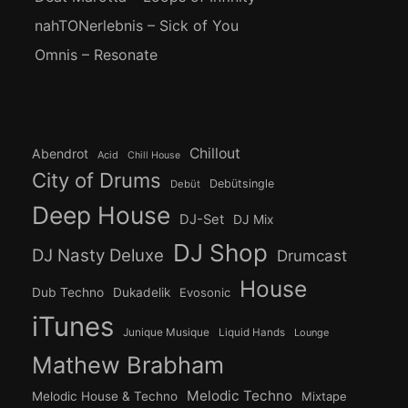
nahTONerlebnis – Sick of You
Omnis – Resonate
Chillout
Abendrot
Acid
Chill House
City of Drums
Debütsingle
Debüt
Deep House
DJ-Set
DJ Mix
DJ Shop
DJ Nasty Deluxe
Drumcast
House
Dub Techno
Dukadelik
Evosonic
iTunes
Junique Musique
Liquid Hands
Lounge
Mathew Brabham
Melodic Techno
Melodic House & Techno
Mixtape