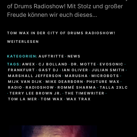
of Drums Radioshow! Mit Stolz und großer
Freude können wir euch dieses…
TOM WAX IN DER CITY OF DRUMS RADIOSHOW!
WEITERLESEN
KATEGORIEN:
AUFTRITTE
·
NEWS
TAGS:
AWEX
·
CJ BOLLAND
·
DR. MOTTE
·
EVOSONIC
·
FRANKFURT
·
GAST DJ
·
IAN OLIVER
·
JULIAN SMITH
·
MARSHALL JEFFERSON
·
MARUSHA
·
MICROBOTS
·
MIJK VAN DIJK
·
MIKE DEARBORN
·
PHUTURE WAX
·
RADIO
·
RADIOSHOW
·
ROMMÉ SHARMA
·
TALLA 2XLC
·
TERRY LEE BROWN JR.
·
THE TIMEWRITER
·
TOM LA MER
·
TOM WAX
·
WAX TRAX